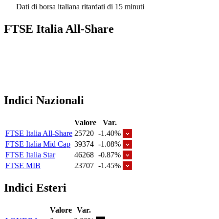
Dati di borsa italiana ritardati di 15 minuti
FTSE Italia All-Share
Indici Nazionali
Valore
Var.
FTSE Italia All-Share
25720
-1.40%
FTSE Italia Mid Cap
39374
-1.08%
FTSE Italia Star
46268
-0.87%
FTSE MIB
23707
-1.45%
Indici Esteri
Valore
Var.