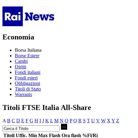
Economia
Borsa Italiana
Borse Estere
Cambi
Diritti
Fondi italiani
Fondi esteri
Obbligazioni
Titoli di Stato
Warrants
Titoli FTSE Italia All-Share
A
B
C
D
E
F
G
H
I
J
K
L
M
N
O
P
Q
R
S
T
U
V
W
X
Y
Z
Titoli
Uffic.
Min
Max
Flash
Ora flash
%Fl/Ri