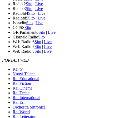
Radio 2
Sito
|
Live
Radio 3
Sito
|
Live
Radiofd4
Sito
|
Live
Radiofd5
Sito
|
Live
Isoradio
Sito
|
Live
CCISS
Sito
GR Parlamento
Sito
|
Live
Giornale Radio
Sito
Web Radio 6
Sito
|
Live
Web Radio 7
Sito
|
Live
Web Radio 8
Sito
|
Live
PORTALI WEB
Rai.tv
Nuovi Talenti
Rai Educational
Rai Fiction
Rai Cinema
Rai Teche
Rai International
Rai Eri
Orchestra Sinfonica
Rai World
Rai Letteratura