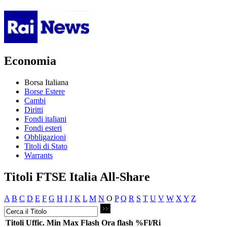
Economia
Borsa Italiana
Borse Estere
Cambi
Diritti
Fondi italiani
Fondi esteri
Obbligazioni
Titoli di Stato
Warrants
Titoli FTSE Italia All-Share
A
B
C
D
E
F
G
H
I
J
K
L
M
N
O
P
Q
R
S
T
U
V
W
X
Y
Z
Titoli
Uffic.
Min
Max
Flash
Ora flash
%Fl/Ri