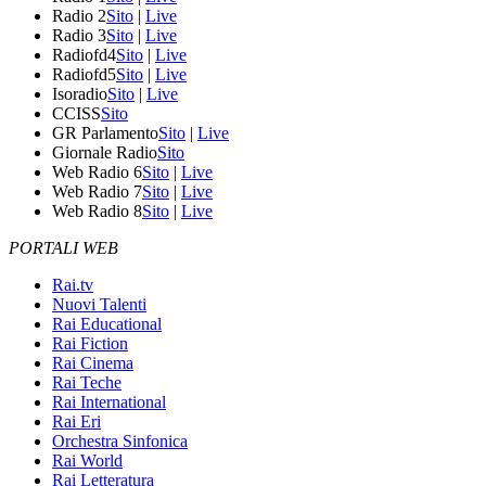
Radio 2
Sito
|
Live
Radio 3
Sito
|
Live
Radiofd4
Sito
|
Live
Radiofd5
Sito
|
Live
Isoradio
Sito
|
Live
CCISS
Sito
GR Parlamento
Sito
|
Live
Giornale Radio
Sito
Web Radio 6
Sito
|
Live
Web Radio 7
Sito
|
Live
Web Radio 8
Sito
|
Live
PORTALI WEB
Rai.tv
Nuovi Talenti
Rai Educational
Rai Fiction
Rai Cinema
Rai Teche
Rai International
Rai Eri
Orchestra Sinfonica
Rai World
Rai Letteratura