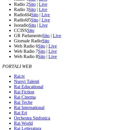
Radio 2
Sito
|
Live
Radio 3
Sito
|
Live
Radiofd4
Sito
|
Live
Radiofd5
Sito
|
Live
Isoradio
Sito
|
Live
CCISS
Sito
GR Parlamento
Sito
|
Live
Giornale Radio
Sito
Web Radio 6
Sito
|
Live
Web Radio 7
Sito
|
Live
Web Radio 8
Sito
|
Live
PORTALI WEB
Rai.tv
Nuovi Talenti
Rai Educational
Rai Fiction
Rai Cinema
Rai Teche
Rai International
Rai Eri
Orchestra Sinfonica
Rai World
Rai Letteratura