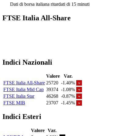
Dati di borsa italiana ritardati di 15 minuti
FTSE Italia All-Share
Indici Nazionali
Valore
Var.
FTSE Italia All-Share
25720
-1.40%
FTSE Italia Mid Cap
39374
-1.08%
FTSE Italia Star
46268
-0.87%
FTSE MIB
23707
-1.45%
Indici Esteri
Valore
Var.