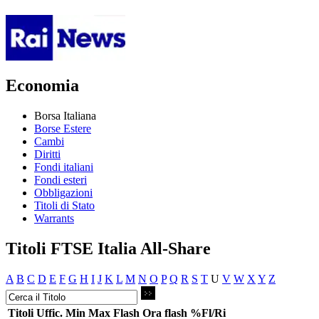
Economia
Borsa Italiana
Borse Estere
Cambi
Diritti
Fondi italiani
Fondi esteri
Obbligazioni
Titoli di Stato
Warrants
Titoli FTSE Italia All-Share
A
B
C
D
E
F
G
H
I
J
K
L
M
N
O
P
Q
R
S
T
U
V
W
X
Y
Z
Titoli
Uffic.
Min
Max
Flash
Ora flash
%Fl/Ri