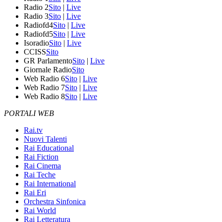
Radio 2
Sito
|
Live
Radio 3
Sito
|
Live
Radiofd4
Sito
|
Live
Radiofd5
Sito
|
Live
Isoradio
Sito
|
Live
CCISS
Sito
GR Parlamento
Sito
|
Live
Giornale Radio
Sito
Web Radio 6
Sito
|
Live
Web Radio 7
Sito
|
Live
Web Radio 8
Sito
|
Live
PORTALI WEB
Rai.tv
Nuovi Talenti
Rai Educational
Rai Fiction
Rai Cinema
Rai Teche
Rai International
Rai Eri
Orchestra Sinfonica
Rai World
Rai Letteratura