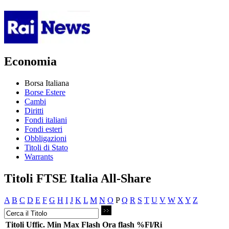
Economia
Borsa Italiana
Borse Estere
Cambi
Diritti
Fondi italiani
Fondi esteri
Obbligazioni
Titoli di Stato
Warrants
Titoli FTSE Italia All-Share
A
B
C
D
E
F
G
H
I
J
K
L
M
N
O
P
Q
R
S
T
U
V
W
X
Y
Z
Titoli
Uffic.
Min
Max
Flash
Ora flash
%Fl/Ri