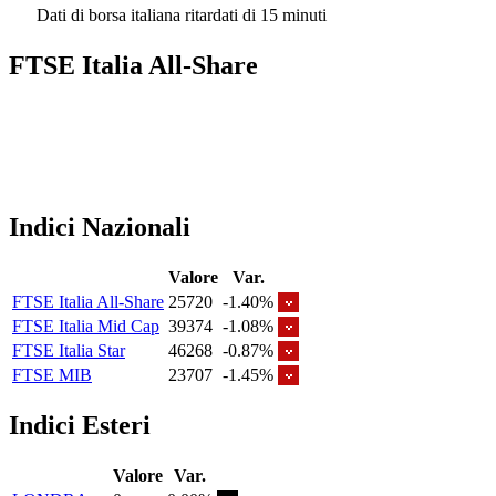
Dati di borsa italiana ritardati di 15 minuti
FTSE Italia All-Share
Indici Nazionali
Valore
Var.
FTSE Italia All-Share
25720
-1.40%
FTSE Italia Mid Cap
39374
-1.08%
FTSE Italia Star
46268
-0.87%
FTSE MIB
23707
-1.45%
Indici Esteri
Valore
Var.