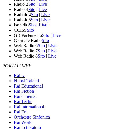
Radio 2
Sito
|
Live
Radio 3
Sito
|
Live
Radiofd4
Sito
|
Live
Radiofd5
Sito
|
Live
Isoradio
Sito
|
Live
CCISS
Sito
GR Parlamento
Sito
|
Live
Giornale Radio
Sito
Web Radio 6
Sito
|
Live
Web Radio 7
Sito
|
Live
Web Radio 8
Sito
|
Live
PORTALI WEB
Rai.tv
Nuovi Talenti
Rai Educational
Rai Fiction
Rai Cinema
Rai Teche
Rai International
Rai Eri
Orchestra Sinfonica
Rai World
Rai Letteratura