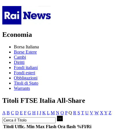
Economia
Borsa Italiana
Borse Estere
Cambi
Diritti
Fondi italiani
Fondi esteri
Obbligazioni
Titoli di Stato
Warrants
Titoli FTSE Italia All-Share
A
B
C
D
E
F
G
H
I
J
K
L
M
N
O
P
Q
R
S
T
U
V
W
X
Y
Z
Titoli
Uffic.
Min
Max
Flash
Ora flash
%Fl/Ri