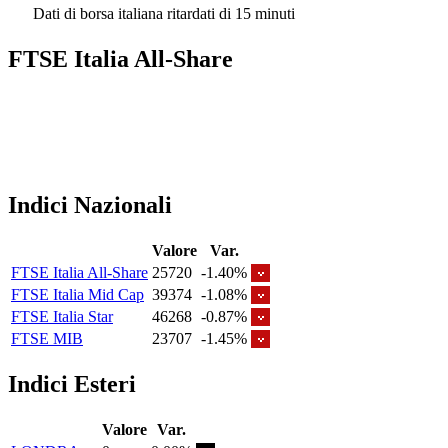
Dati di borsa italiana ritardati di 15 minuti
FTSE Italia All-Share
Indici Nazionali
Valore
Var.
FTSE Italia All-Share
25720
-1.40%
FTSE Italia Mid Cap
39374
-1.08%
FTSE Italia Star
46268
-0.87%
FTSE MIB
23707
-1.45%
Indici Esteri
Valore
Var.