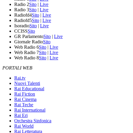
Radio 2
Sito
|
Live
Radio 3
Sito
|
Live
Radiofd4
Sito
|
Live
Radiofd5
Sito
|
Live
Isoradio
Sito
|
Live
CCISS
Sito
GR Parlamento
Sito
|
Live
Giornale Radio
Sito
Web Radio 6
Sito
|
Live
Web Radio 7
Sito
|
Live
Web Radio 8
Sito
|
Live
PORTALI WEB
Rai.tv
Nuovi Talenti
Rai Educational
Rai Fiction
Rai Cinema
Rai Teche
Rai International
Rai Eri
Orchestra Sinfonica
Rai World
Rai Letteratura