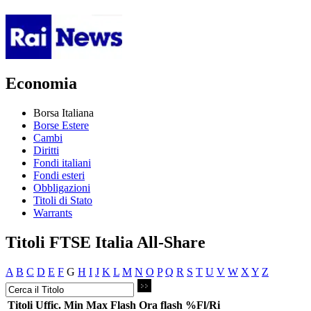
Economia
Borsa Italiana
Borse Estere
Cambi
Diritti
Fondi italiani
Fondi esteri
Obbligazioni
Titoli di Stato
Warrants
Titoli FTSE Italia All-Share
A
B
C
D
E
F
G
H
I
J
K
L
M
N
O
P
Q
R
S
T
U
V
W
X
Y
Z
Titoli
Uffic.
Min
Max
Flash
Ora flash
%Fl/Ri