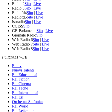
Radio 2
Sito
|
Live
Radio 3
Sito
|
Live
Radiofd4
Sito
|
Live
Radiofd5
Sito
|
Live
Isoradio
Sito
|
Live
CCISS
Sito
GR Parlamento
Sito
|
Live
Giornale Radio
Sito
Web Radio 6
Sito
|
Live
Web Radio 7
Sito
|
Live
Web Radio 8
Sito
|
Live
PORTALI WEB
Rai.tv
Nuovi Talenti
Rai Educational
Rai Fiction
Rai Cinema
Rai Teche
Rai International
Rai Eri
Orchestra Sinfonica
Rai World
Rai Letteratura