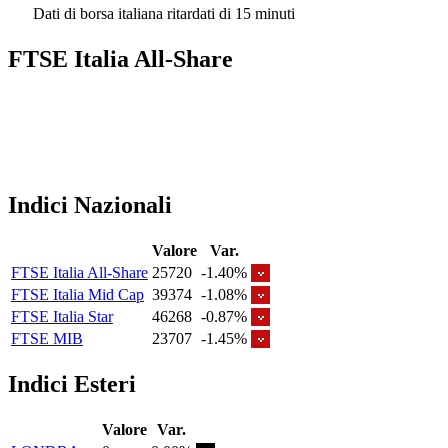
Dati di borsa italiana ritardati di 15 minuti
FTSE Italia All-Share
Indici Nazionali
Valore
Var.
FTSE Italia All-Share
25720
-1.40%
FTSE Italia Mid Cap
39374
-1.08%
FTSE Italia Star
46268
-0.87%
FTSE MIB
23707
-1.45%
Indici Esteri
Valore
Var.