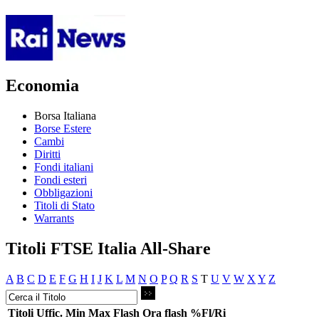
Economia
Borsa Italiana
Borse Estere
Cambi
Diritti
Fondi italiani
Fondi esteri
Obbligazioni
Titoli di Stato
Warrants
Titoli FTSE Italia All-Share
A
B
C
D
E
F
G
H
I
J
K
L
M
N
O
P
Q
R
S
T
U
V
W
X
Y
Z
Titoli
Uffic.
Min
Max
Flash
Ora flash
%Fl/Ri