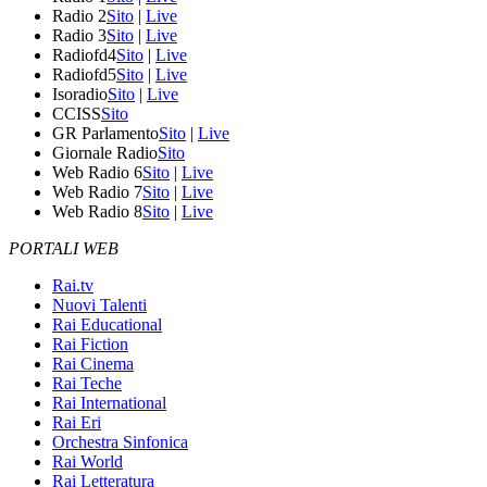
Radio 2
Sito
|
Live
Radio 3
Sito
|
Live
Radiofd4
Sito
|
Live
Radiofd5
Sito
|
Live
Isoradio
Sito
|
Live
CCISS
Sito
GR Parlamento
Sito
|
Live
Giornale Radio
Sito
Web Radio 6
Sito
|
Live
Web Radio 7
Sito
|
Live
Web Radio 8
Sito
|
Live
PORTALI WEB
Rai.tv
Nuovi Talenti
Rai Educational
Rai Fiction
Rai Cinema
Rai Teche
Rai International
Rai Eri
Orchestra Sinfonica
Rai World
Rai Letteratura