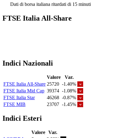
Dati di borsa italiana ritardati di 15 minuti
FTSE Italia All-Share
Indici Nazionali
Valore
Var.
FTSE Italia All-Share
25720
-1.40%
FTSE Italia Mid Cap
39374
-1.08%
FTSE Italia Star
46268
-0.87%
FTSE MIB
23707
-1.45%
Indici Esteri
Valore
Var.