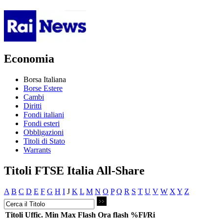
Economia
Borsa Italiana
Borse Estere
Cambi
Diritti
Fondi italiani
Fondi esteri
Obbligazioni
Titoli di Stato
Warrants
Titoli FTSE Italia All-Share
A
B
C
D
E
F
G
H
I
J
K
L
M
N
O
P
Q
R
S
T
U
V
W
X
Y
Z
Titoli
Uffic.
Min
Max
Flash
Ora flash
%Fl/Ri