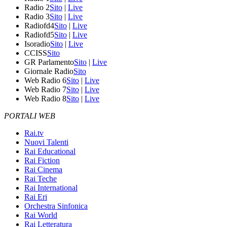
Radio 2
Sito
|
Live
Radio 3
Sito
|
Live
Radiofd4
Sito
|
Live
Radiofd5
Sito
|
Live
Isoradio
Sito
|
Live
CCISS
Sito
GR Parlamento
Sito
|
Live
Giornale Radio
Sito
Web Radio 6
Sito
|
Live
Web Radio 7
Sito
|
Live
Web Radio 8
Sito
|
Live
PORTALI WEB
Rai.tv
Nuovi Talenti
Rai Educational
Rai Fiction
Rai Cinema
Rai Teche
Rai International
Rai Eri
Orchestra Sinfonica
Rai World
Rai Letteratura