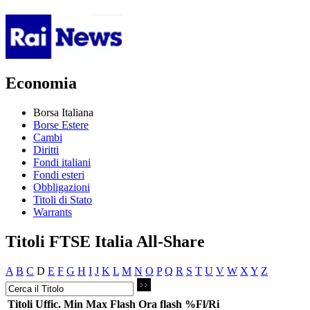
Economia
Borsa Italiana
Borse Estere
Cambi
Diritti
Fondi italiani
Fondi esteri
Obbligazioni
Titoli di Stato
Warrants
Titoli FTSE Italia All-Share
A
B
C
D
E
F
G
H
I
J
K
L
M
N
O
P
Q
R
S
T
U
V
W
X
Y
Z
Titoli
Uffic.
Min
Max
Flash
Ora flash
%Fl/Ri