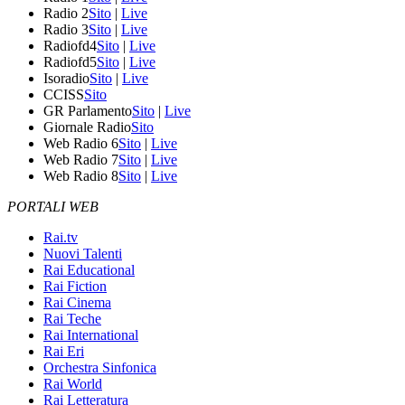
Radio 2
Sito
|
Live
Radio 3
Sito
|
Live
Radiofd4
Sito
|
Live
Radiofd5
Sito
|
Live
Isoradio
Sito
|
Live
CCISS
Sito
GR Parlamento
Sito
|
Live
Giornale Radio
Sito
Web Radio 6
Sito
|
Live
Web Radio 7
Sito
|
Live
Web Radio 8
Sito
|
Live
PORTALI WEB
Rai.tv
Nuovi Talenti
Rai Educational
Rai Fiction
Rai Cinema
Rai Teche
Rai International
Rai Eri
Orchestra Sinfonica
Rai World
Rai Letteratura