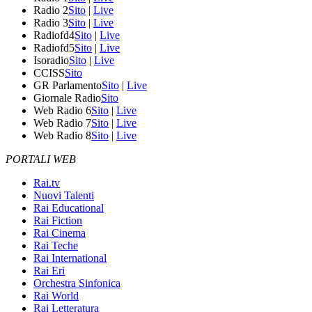
Radio 2
Sito
|
Live
Radio 3
Sito
|
Live
Radiofd4
Sito
|
Live
Radiofd5
Sito
|
Live
Isoradio
Sito
|
Live
CCISS
Sito
GR Parlamento
Sito
|
Live
Giornale Radio
Sito
Web Radio 6
Sito
|
Live
Web Radio 7
Sito
|
Live
Web Radio 8
Sito
|
Live
PORTALI WEB
Rai.tv
Nuovi Talenti
Rai Educational
Rai Fiction
Rai Cinema
Rai Teche
Rai International
Rai Eri
Orchestra Sinfonica
Rai World
Rai Letteratura