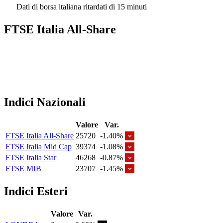
Dati di borsa italiana ritardati di 15 minuti
FTSE Italia All-Share
Indici Nazionali
Valore
Var.
FTSE Italia All-Share
25720
-1.40%
FTSE Italia Mid Cap
39374
-1.08%
FTSE Italia Star
46268
-0.87%
FTSE MIB
23707
-1.45%
Indici Esteri
Valore
Var.