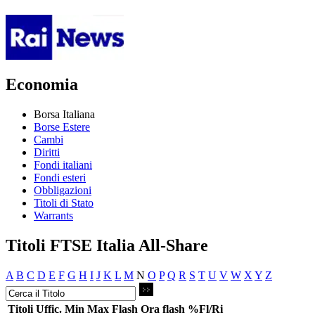
Economia
Borsa Italiana
Borse Estere
Cambi
Diritti
Fondi italiani
Fondi esteri
Obbligazioni
Titoli di Stato
Warrants
Titoli FTSE Italia All-Share
A
B
C
D
E
F
G
H
I
J
K
L
M
N
O
P
Q
R
S
T
U
V
W
X
Y
Z
Titoli
Uffic.
Min
Max
Flash
Ora flash
%Fl/Ri