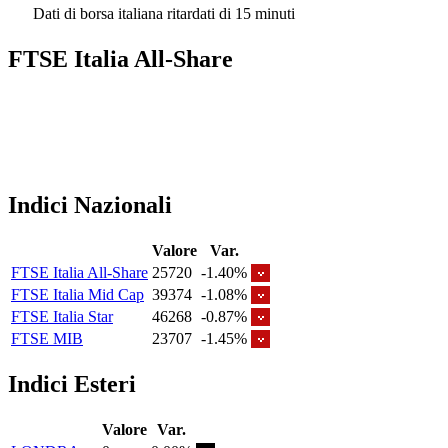
Dati di borsa italiana ritardati di 15 minuti
FTSE Italia All-Share
Indici Nazionali
Valore
Var.
FTSE Italia All-Share
25720
-1.40%
FTSE Italia Mid Cap
39374
-1.08%
FTSE Italia Star
46268
-0.87%
FTSE MIB
23707
-1.45%
Indici Esteri
Valore
Var.