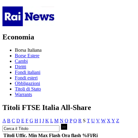
Economia
Borsa Italiana
Borse Estere
Cambi
Diritti
Fondi italiani
Fondi esteri
Obbligazioni
Titoli di Stato
Warrants
Titoli FTSE Italia All-Share
A
B
C
D
E
F
G
H
I
J
K
L
M
N
O
P
Q
R
S
T
U
V
W
X
Y
Z
Titoli
Uffic.
Min
Max
Flash
Ora flash
%Fl/Ri