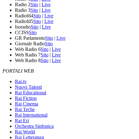
Radio 2
Sito
|
Live
Radio 3
Sito
|
Live
Radiofd4
Sito
|
Live
Radiofd5
Sito
|
Live
Isoradio
Sito
|
Live
CCISS
Sito
GR Parlamento
Sito
|
Live
Giornale Radio
Sito
Web Radio 6
Sito
|
Live
Web Radio 7
Sito
|
Live
Web Radio 8
Sito
|
Live
PORTALI WEB
Rai.tv
Nuovi Talenti
Rai Educational
Rai Fiction
Rai Cinema
Rai Teche
Rai International
Rai Eri
Orchestra Sinfonica
Rai World
Rai Letteratura