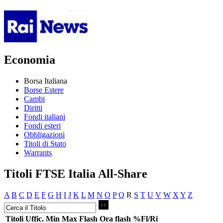
Economia
Borsa Italiana
Borse Estere
Cambi
Diritti
Fondi italiani
Fondi esteri
Obbligazioni
Titoli di Stato
Warrants
Titoli FTSE Italia All-Share
A
B
C
D
E
F
G
H
I
J
K
L
M
N
O
P
Q
R
S
T
U
V
W
X
Y
Z
Titoli
Uffic.
Min
Max
Flash
Ora flash
%Fl/Ri