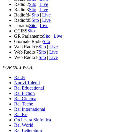
Radio 2
Sito
|
Live
Radio 3
Sito
|
Live
Radiofd4
Sito
|
Live
Radiofd5
Sito
|
Live
Isoradio
Sito
|
Live
CCISS
Sito
GR Parlamento
Sito
|
Live
Giornale Radio
Sito
Web Radio 6
Sito
|
Live
Web Radio 7
Sito
|
Live
Web Radio 8
Sito
|
Live
PORTALI WEB
Rai.tv
Nuovi Talenti
Rai Educational
Rai Fiction
Rai Cinema
Rai Teche
Rai International
Rai Eri
Orchestra Sinfonica
Rai World
Rai Letteratura