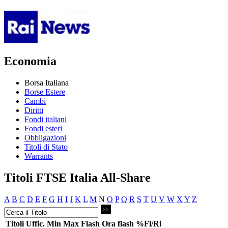
Economia
Borsa Italiana
Borse Estere
Cambi
Diritti
Fondi italiani
Fondi esteri
Obbligazioni
Titoli di Stato
Warrants
Titoli FTSE Italia All-Share
A
B
C
D
E
F
G
H
I
J
K
L
M
N
O
P
Q
R
S
T
U
V
W
X
Y
Z
Titoli
Uffic.
Min
Max
Flash
Ora flash
%Fl/Ri