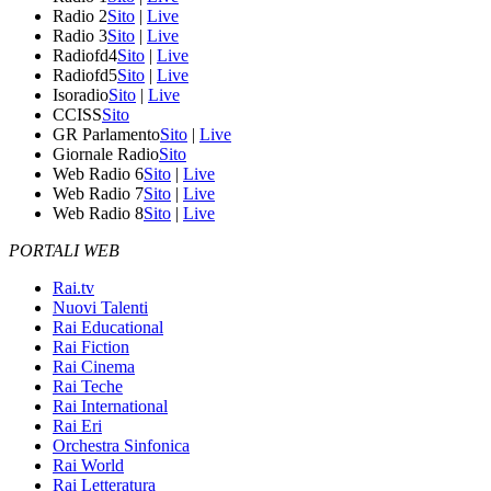
Radio 2
Sito
|
Live
Radio 3
Sito
|
Live
Radiofd4
Sito
|
Live
Radiofd5
Sito
|
Live
Isoradio
Sito
|
Live
CCISS
Sito
GR Parlamento
Sito
|
Live
Giornale Radio
Sito
Web Radio 6
Sito
|
Live
Web Radio 7
Sito
|
Live
Web Radio 8
Sito
|
Live
PORTALI WEB
Rai.tv
Nuovi Talenti
Rai Educational
Rai Fiction
Rai Cinema
Rai Teche
Rai International
Rai Eri
Orchestra Sinfonica
Rai World
Rai Letteratura