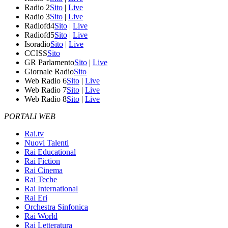
Radio 2
Sito
|
Live
Radio 3
Sito
|
Live
Radiofd4
Sito
|
Live
Radiofd5
Sito
|
Live
Isoradio
Sito
|
Live
CCISS
Sito
GR Parlamento
Sito
|
Live
Giornale Radio
Sito
Web Radio 6
Sito
|
Live
Web Radio 7
Sito
|
Live
Web Radio 8
Sito
|
Live
PORTALI WEB
Rai.tv
Nuovi Talenti
Rai Educational
Rai Fiction
Rai Cinema
Rai Teche
Rai International
Rai Eri
Orchestra Sinfonica
Rai World
Rai Letteratura