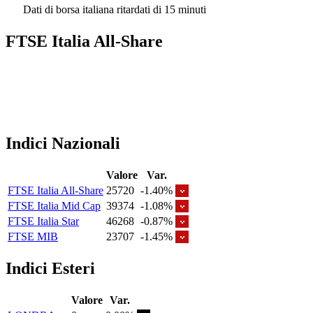
Dati di borsa italiana ritardati di 15 minuti
FTSE Italia All-Share
Indici Nazionali
Valore
Var.
FTSE Italia All-Share
25720
-1.40%
FTSE Italia Mid Cap
39374
-1.08%
FTSE Italia Star
46268
-0.87%
FTSE MIB
23707
-1.45%
Indici Esteri
Valore
Var.