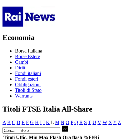
Economia
Borsa Italiana
Borse Estere
Cambi
Diritti
Fondi italiani
Fondi esteri
Obbligazioni
Titoli di Stato
Warrants
Titoli FTSE Italia All-Share
A
B
C
D
E
F
G
H
I
J
K
L
M
N
O
P
Q
R
S
T
U
V
W
X
Y
Z
Titoli
Uffic.
Min
Max
Flash
Ora flash
%Fl/Ri