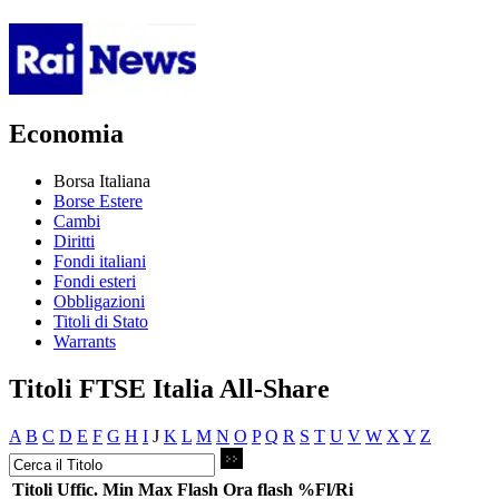
Economia
Borsa Italiana
Borse Estere
Cambi
Diritti
Fondi italiani
Fondi esteri
Obbligazioni
Titoli di Stato
Warrants
Titoli FTSE Italia All-Share
A
B
C
D
E
F
G
H
I
J
K
L
M
N
O
P
Q
R
S
T
U
V
W
X
Y
Z
Titoli
Uffic.
Min
Max
Flash
Ora flash
%Fl/Ri