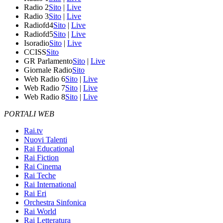
Radio 2
Sito
|
Live
Radio 3
Sito
|
Live
Radiofd4
Sito
|
Live
Radiofd5
Sito
|
Live
Isoradio
Sito
|
Live
CCISS
Sito
GR Parlamento
Sito
|
Live
Giornale Radio
Sito
Web Radio 6
Sito
|
Live
Web Radio 7
Sito
|
Live
Web Radio 8
Sito
|
Live
PORTALI WEB
Rai.tv
Nuovi Talenti
Rai Educational
Rai Fiction
Rai Cinema
Rai Teche
Rai International
Rai Eri
Orchestra Sinfonica
Rai World
Rai Letteratura