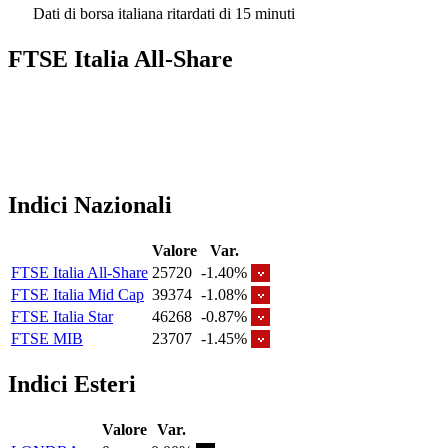
Dati di borsa italiana ritardati di 15 minuti
FTSE Italia All-Share
Indici Nazionali
Valore
Var.
FTSE Italia All-Share
25720
-1.40%
FTSE Italia Mid Cap
39374
-1.08%
FTSE Italia Star
46268
-0.87%
FTSE MIB
23707
-1.45%
Indici Esteri
Valore
Var.