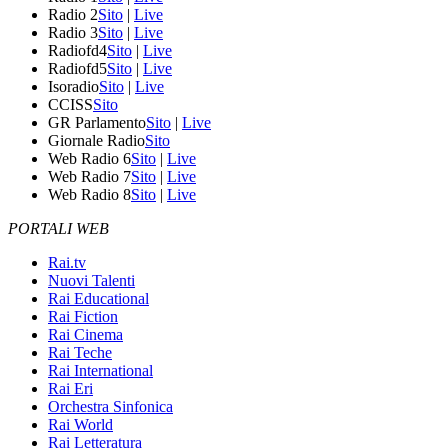
Radio 2
Sito
|
Live
Radio 3
Sito
|
Live
Radiofd4
Sito
|
Live
Radiofd5
Sito
|
Live
Isoradio
Sito
|
Live
CCISS
Sito
GR Parlamento
Sito
|
Live
Giornale Radio
Sito
Web Radio 6
Sito
|
Live
Web Radio 7
Sito
|
Live
Web Radio 8
Sito
|
Live
PORTALI WEB
Rai.tv
Nuovi Talenti
Rai Educational
Rai Fiction
Rai Cinema
Rai Teche
Rai International
Rai Eri
Orchestra Sinfonica
Rai World
Rai Letteratura