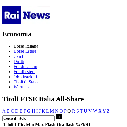
Economia
Borsa Italiana
Borse Estere
Cambi
Diritti
Fondi italiani
Fondi esteri
Obbligazioni
Titoli di Stato
Warrants
Titoli FTSE Italia All-Share
A
B
C
D
E
F
G
H
I
J
K
L
M
N
O
P
Q
R
S
T
U
V
W
X
Y
Z
Titoli
Uffic.
Min
Max
Flash
Ora flash
%Fl/Ri