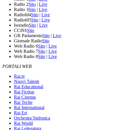
Radio 2
Sito
|
Live
Radio 3
Sito
|
Live
Radiofd4
Sito
|
Live
Radiofd5
Sito
|
Live
Isoradio
Sito
|
Live
CCISS
Sito
GR Parlamento
Sito
|
Live
Giornale Radio
Sito
Web Radio 6
Sito
|
Live
Web Radio 7
Sito
|
Live
Web Radio 8
Sito
|
Live
PORTALI WEB
Rai.tv
Nuovi Talenti
Rai Educational
Rai Fiction
Rai Cinema
Rai Teche
Rai International
Rai Eri
Orchestra Sinfonica
Rai World
Rai Letteratura