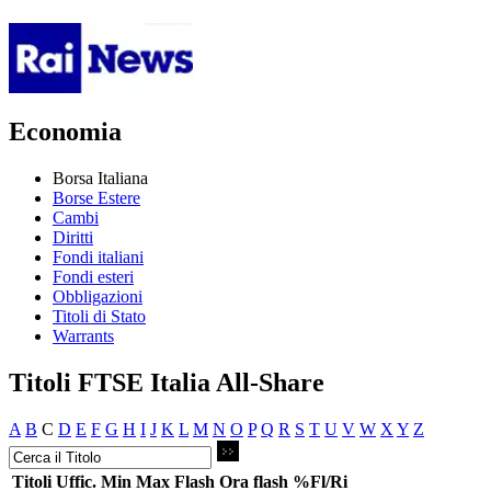
Economia
Borsa Italiana
Borse Estere
Cambi
Diritti
Fondi italiani
Fondi esteri
Obbligazioni
Titoli di Stato
Warrants
Titoli FTSE Italia All-Share
A
B
C
D
E
F
G
H
I
J
K
L
M
N
O
P
Q
R
S
T
U
V
W
X
Y
Z
Titoli
Uffic.
Min
Max
Flash
Ora flash
%Fl/Ri