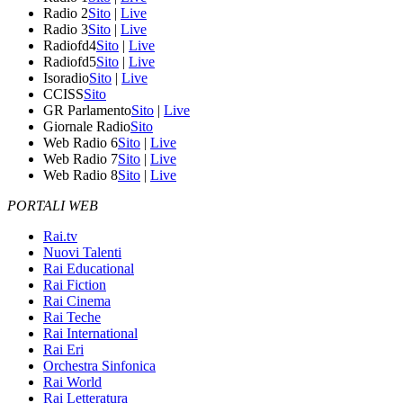
Radio 2
Sito
|
Live
Radio 3
Sito
|
Live
Radiofd4
Sito
|
Live
Radiofd5
Sito
|
Live
Isoradio
Sito
|
Live
CCISS
Sito
GR Parlamento
Sito
|
Live
Giornale Radio
Sito
Web Radio 6
Sito
|
Live
Web Radio 7
Sito
|
Live
Web Radio 8
Sito
|
Live
PORTALI WEB
Rai.tv
Nuovi Talenti
Rai Educational
Rai Fiction
Rai Cinema
Rai Teche
Rai International
Rai Eri
Orchestra Sinfonica
Rai World
Rai Letteratura