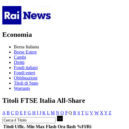
Economia
Borsa Italiana
Borse Estere
Cambi
Diritti
Fondi italiani
Fondi esteri
Obbligazioni
Titoli di Stato
Warrants
Titoli FTSE Italia All-Share
A
B
C
D
E
F
G
H
I
J
K
L
M
N
O
P
Q
R
S
T
U
V
W
X
Y
Z
Titoli
Uffic.
Min
Max
Flash
Ora flash
%Fl/Ri