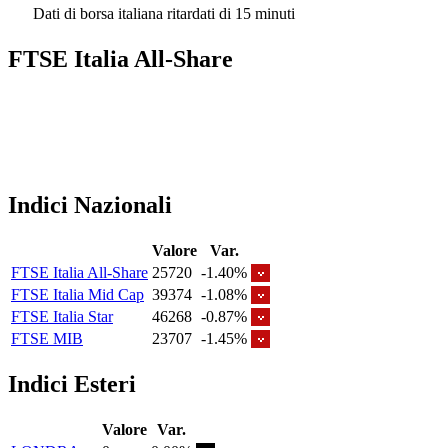
Dati di borsa italiana ritardati di 15 minuti
FTSE Italia All-Share
Indici Nazionali
Valore
Var.
FTSE Italia All-Share
25720
-1.40%
FTSE Italia Mid Cap
39374
-1.08%
FTSE Italia Star
46268
-0.87%
FTSE MIB
23707
-1.45%
Indici Esteri
Valore
Var.