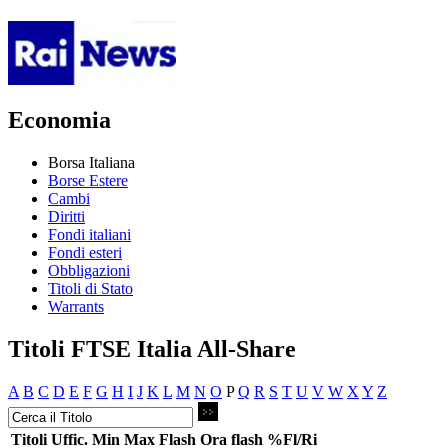
Economia
Borsa Italiana
Borse Estere
Cambi
Diritti
Fondi italiani
Fondi esteri
Obbligazioni
Titoli di Stato
Warrants
Titoli FTSE Italia All-Share
A
B
C
D
E
F
G
H
I
J
K
L
M
N
O
P
Q
R
S
T
U
V
W
X
Y
Z
Titoli
Uffic.
Min
Max
Flash
Ora flash
%Fl/Ri