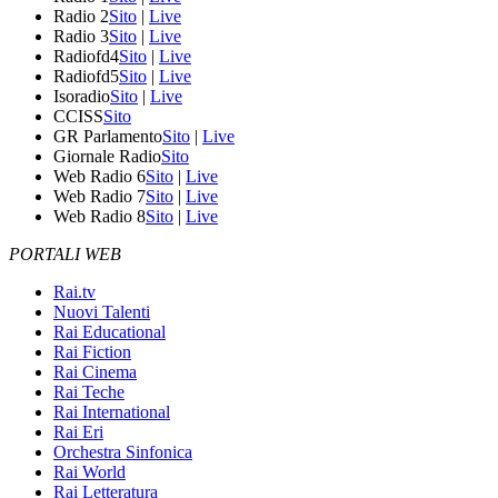
Radio 2
Sito
|
Live
Radio 3
Sito
|
Live
Radiofd4
Sito
|
Live
Radiofd5
Sito
|
Live
Isoradio
Sito
|
Live
CCISS
Sito
GR Parlamento
Sito
|
Live
Giornale Radio
Sito
Web Radio 6
Sito
|
Live
Web Radio 7
Sito
|
Live
Web Radio 8
Sito
|
Live
PORTALI WEB
Rai.tv
Nuovi Talenti
Rai Educational
Rai Fiction
Rai Cinema
Rai Teche
Rai International
Rai Eri
Orchestra Sinfonica
Rai World
Rai Letteratura