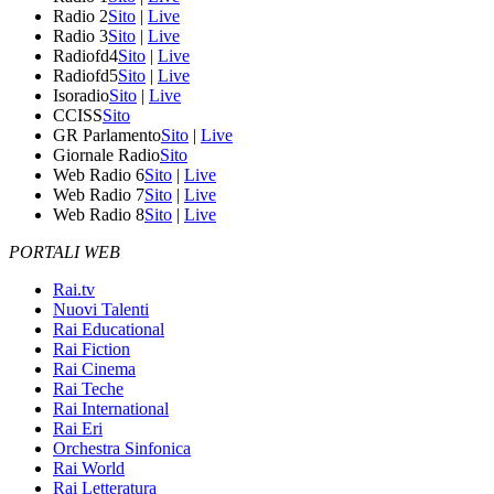
Radio 2
Sito
|
Live
Radio 3
Sito
|
Live
Radiofd4
Sito
|
Live
Radiofd5
Sito
|
Live
Isoradio
Sito
|
Live
CCISS
Sito
GR Parlamento
Sito
|
Live
Giornale Radio
Sito
Web Radio 6
Sito
|
Live
Web Radio 7
Sito
|
Live
Web Radio 8
Sito
|
Live
PORTALI WEB
Rai.tv
Nuovi Talenti
Rai Educational
Rai Fiction
Rai Cinema
Rai Teche
Rai International
Rai Eri
Orchestra Sinfonica
Rai World
Rai Letteratura