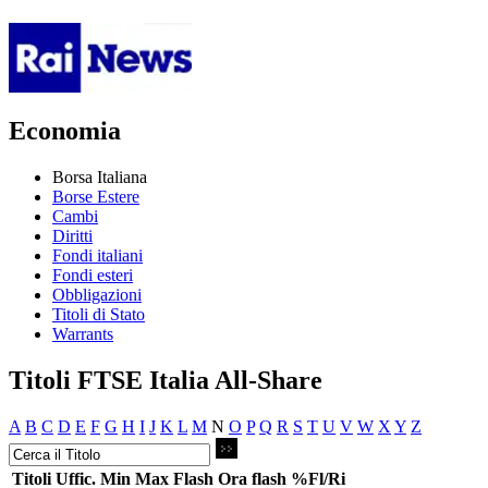
Economia
Borsa Italiana
Borse Estere
Cambi
Diritti
Fondi italiani
Fondi esteri
Obbligazioni
Titoli di Stato
Warrants
Titoli FTSE Italia All-Share
A
B
C
D
E
F
G
H
I
J
K
L
M
N
O
P
Q
R
S
T
U
V
W
X
Y
Z
Titoli
Uffic.
Min
Max
Flash
Ora flash
%Fl/Ri