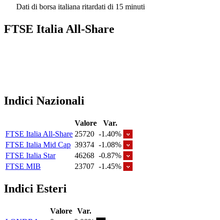
Dati di borsa italiana ritardati di 15 minuti
FTSE Italia All-Share
Indici Nazionali
Valore
Var.
FTSE Italia All-Share
25720
-1.40%
FTSE Italia Mid Cap
39374
-1.08%
FTSE Italia Star
46268
-0.87%
FTSE MIB
23707
-1.45%
Indici Esteri
Valore
Var.