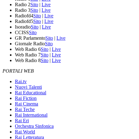
Radio 2
Sito
|
Live
Radio 3
Sito
|
Live
Radiofd4
Sito
|
Live
Radiofd5
Sito
|
Live
Isoradio
Sito
|
Live
CCISS
Sito
GR Parlamento
Sito
|
Live
Giornale Radio
Sito
Web Radio 6
Sito
|
Live
Web Radio 7
Sito
|
Live
Web Radio 8
Sito
|
Live
PORTALI WEB
Rai.tv
Nuovi Talenti
Rai Educational
Rai Fiction
Rai Cinema
Rai Teche
Rai International
Rai Eri
Orchestra Sinfonica
Rai World
Rai Letteratura