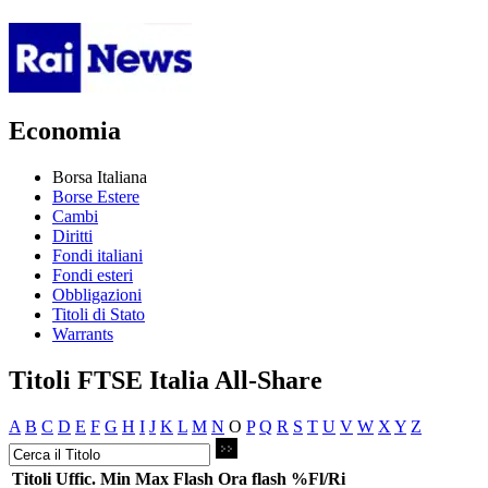
Economia
Borsa Italiana
Borse Estere
Cambi
Diritti
Fondi italiani
Fondi esteri
Obbligazioni
Titoli di Stato
Warrants
Titoli FTSE Italia All-Share
A
B
C
D
E
F
G
H
I
J
K
L
M
N
O
P
Q
R
S
T
U
V
W
X
Y
Z
Titoli
Uffic.
Min
Max
Flash
Ora flash
%Fl/Ri