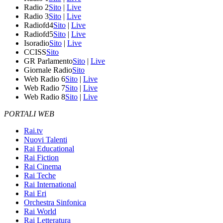
Radio 2
Sito
|
Live
Radio 3
Sito
|
Live
Radiofd4
Sito
|
Live
Radiofd5
Sito
|
Live
Isoradio
Sito
|
Live
CCISS
Sito
GR Parlamento
Sito
|
Live
Giornale Radio
Sito
Web Radio 6
Sito
|
Live
Web Radio 7
Sito
|
Live
Web Radio 8
Sito
|
Live
PORTALI WEB
Rai.tv
Nuovi Talenti
Rai Educational
Rai Fiction
Rai Cinema
Rai Teche
Rai International
Rai Eri
Orchestra Sinfonica
Rai World
Rai Letteratura