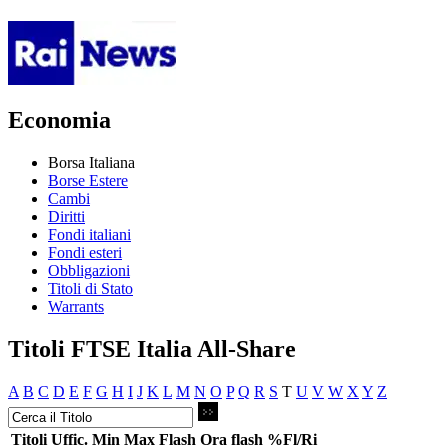
Economia
Borsa Italiana
Borse Estere
Cambi
Diritti
Fondi italiani
Fondi esteri
Obbligazioni
Titoli di Stato
Warrants
Titoli FTSE Italia All-Share
A
B
C
D
E
F
G
H
I
J
K
L
M
N
O
P
Q
R
S
T
U
V
W
X
Y
Z
Titoli
Uffic.
Min
Max
Flash
Ora flash
%Fl/Ri