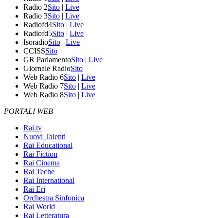
Radio 2
Sito
|
Live
Radio 3
Sito
|
Live
Radiofd4
Sito
|
Live
Radiofd5
Sito
|
Live
Isoradio
Sito
|
Live
CCISS
Sito
GR Parlamento
Sito
|
Live
Giornale Radio
Sito
Web Radio 6
Sito
|
Live
Web Radio 7
Sito
|
Live
Web Radio 8
Sito
|
Live
PORTALI WEB
Rai.tv
Nuovi Talenti
Rai Educational
Rai Fiction
Rai Cinema
Rai Teche
Rai International
Rai Eri
Orchestra Sinfonica
Rai World
Rai Letteratura