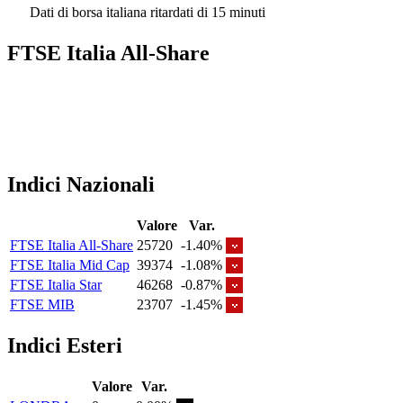
Dati di borsa italiana ritardati di 15 minuti
FTSE Italia All-Share
Indici Nazionali
Valore
Var.
FTSE Italia All-Share
25720
-1.40%
FTSE Italia Mid Cap
39374
-1.08%
FTSE Italia Star
46268
-0.87%
FTSE MIB
23707
-1.45%
Indici Esteri
Valore
Var.