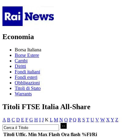
Economia
Borsa Italiana
Borse Estere
Cambi
Diritti
Fondi italiani
Fondi esteri
Obbligazioni
Titoli di Stato
Warrants
Titoli FTSE Italia All-Share
A
B
C
D
E
F
G
H
I
J
K
L
M
N
O
P
Q
R
S
T
U
V
W
X
Y
Z
Titoli
Uffic.
Min
Max
Flash
Ora flash
%Fl/Ri