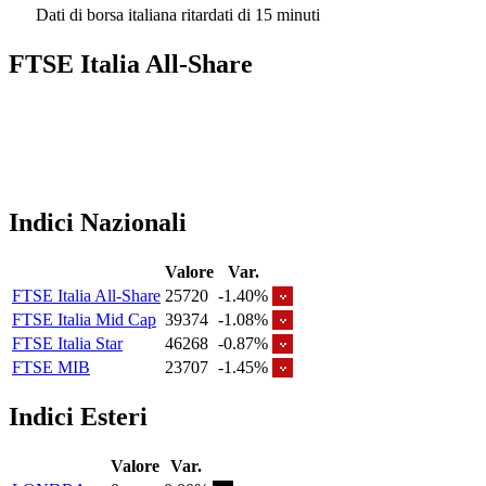
Dati di borsa italiana ritardati di 15 minuti
FTSE Italia All-Share
Indici Nazionali
Valore
Var.
FTSE Italia All-Share
25720
-1.40%
FTSE Italia Mid Cap
39374
-1.08%
FTSE Italia Star
46268
-0.87%
FTSE MIB
23707
-1.45%
Indici Esteri
Valore
Var.