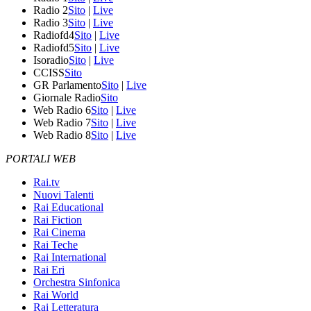
Radio 2
Sito
|
Live
Radio 3
Sito
|
Live
Radiofd4
Sito
|
Live
Radiofd5
Sito
|
Live
Isoradio
Sito
|
Live
CCISS
Sito
GR Parlamento
Sito
|
Live
Giornale Radio
Sito
Web Radio 6
Sito
|
Live
Web Radio 7
Sito
|
Live
Web Radio 8
Sito
|
Live
PORTALI WEB
Rai.tv
Nuovi Talenti
Rai Educational
Rai Fiction
Rai Cinema
Rai Teche
Rai International
Rai Eri
Orchestra Sinfonica
Rai World
Rai Letteratura