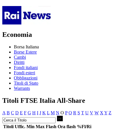
Economia
Borsa Italiana
Borse Estere
Cambi
Diritti
Fondi italiani
Fondi esteri
Obbligazioni
Titoli di Stato
Warrants
Titoli FTSE Italia All-Share
A
B
C
D
E
F
G
H
I
J
K
L
M
N
O
P
Q
R
S
T
U
V
W
X
Y
Z
Titoli
Uffic.
Min
Max
Flash
Ora flash
%Fl/Ri