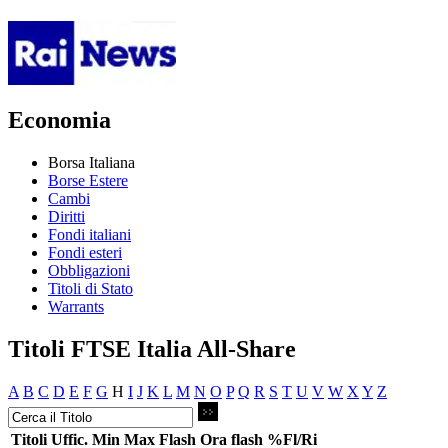
Economia
Borsa Italiana
Borse Estere
Cambi
Diritti
Fondi italiani
Fondi esteri
Obbligazioni
Titoli di Stato
Warrants
Titoli FTSE Italia All-Share
A
B
C
D
E
F
G
H
I
J
K
L
M
N
O
P
Q
R
S
T
U
V
W
X
Y
Z
Titoli
Uffic.
Min
Max
Flash
Ora flash
%Fl/Ri