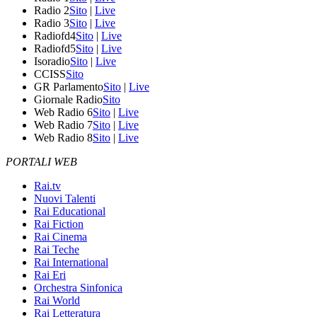
Radio 2
Sito
|
Live
Radio 3
Sito
|
Live
Radiofd4
Sito
|
Live
Radiofd5
Sito
|
Live
Isoradio
Sito
|
Live
CCISS
Sito
GR Parlamento
Sito
|
Live
Giornale Radio
Sito
Web Radio 6
Sito
|
Live
Web Radio 7
Sito
|
Live
Web Radio 8
Sito
|
Live
PORTALI WEB
Rai.tv
Nuovi Talenti
Rai Educational
Rai Fiction
Rai Cinema
Rai Teche
Rai International
Rai Eri
Orchestra Sinfonica
Rai World
Rai Letteratura