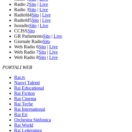
Radio 2
Sito
|
Live
Radio 3
Sito
|
Live
Radiofd4
Sito
|
Live
Radiofd5
Sito
|
Live
Isoradio
Sito
|
Live
CCISS
Sito
GR Parlamento
Sito
|
Live
Giornale Radio
Sito
Web Radio 6
Sito
|
Live
Web Radio 7
Sito
|
Live
Web Radio 8
Sito
|
Live
PORTALI WEB
Rai.tv
Nuovi Talenti
Rai Educational
Rai Fiction
Rai Cinema
Rai Teche
Rai International
Rai Eri
Orchestra Sinfonica
Rai World
Rai Letteratura