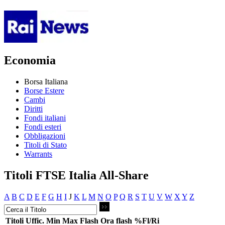
Economia
Borsa Italiana
Borse Estere
Cambi
Diritti
Fondi italiani
Fondi esteri
Obbligazioni
Titoli di Stato
Warrants
Titoli FTSE Italia All-Share
A
B
C
D
E
F
G
H
I
J
K
L
M
N
O
P
Q
R
S
T
U
V
W
X
Y
Z
Titoli
Uffic.
Min
Max
Flash
Ora flash
%Fl/Ri