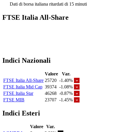
Dati di borsa italiana ritardati di 15 minuti
FTSE Italia All-Share
Indici Nazionali
Valore
Var.
FTSE Italia All-Share
25720
-1.40%
FTSE Italia Mid Cap
39374
-1.08%
FTSE Italia Star
46268
-0.87%
FTSE MIB
23707
-1.45%
Indici Esteri
Valore
Var.