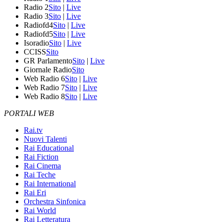
Radio 2
Sito
|
Live
Radio 3
Sito
|
Live
Radiofd4
Sito
|
Live
Radiofd5
Sito
|
Live
Isoradio
Sito
|
Live
CCISS
Sito
GR Parlamento
Sito
|
Live
Giornale Radio
Sito
Web Radio 6
Sito
|
Live
Web Radio 7
Sito
|
Live
Web Radio 8
Sito
|
Live
PORTALI WEB
Rai.tv
Nuovi Talenti
Rai Educational
Rai Fiction
Rai Cinema
Rai Teche
Rai International
Rai Eri
Orchestra Sinfonica
Rai World
Rai Letteratura