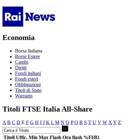
Economia
Borsa Italiana
Borse Estere
Cambi
Diritti
Fondi italiani
Fondi esteri
Obbligazioni
Titoli di Stato
Warrants
Titoli FTSE Italia All-Share
A
B
C
D
E
F
G
H
I
J
K
L
M
N
O
P
Q
R
S
T
U
V
W
X
Y
Z
Titoli
Uffic.
Min
Max
Flash
Ora flash
%Fl/Ri