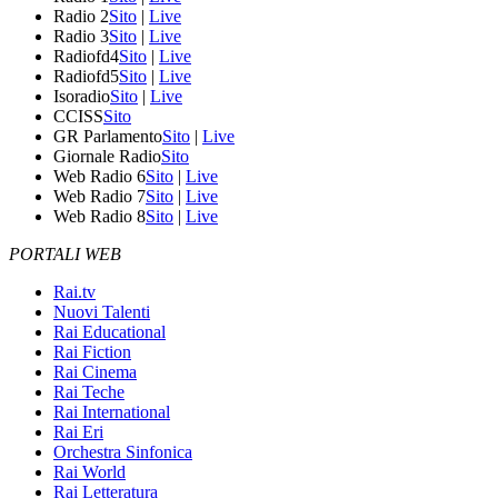
Radio 2
Sito
|
Live
Radio 3
Sito
|
Live
Radiofd4
Sito
|
Live
Radiofd5
Sito
|
Live
Isoradio
Sito
|
Live
CCISS
Sito
GR Parlamento
Sito
|
Live
Giornale Radio
Sito
Web Radio 6
Sito
|
Live
Web Radio 7
Sito
|
Live
Web Radio 8
Sito
|
Live
PORTALI WEB
Rai.tv
Nuovi Talenti
Rai Educational
Rai Fiction
Rai Cinema
Rai Teche
Rai International
Rai Eri
Orchestra Sinfonica
Rai World
Rai Letteratura