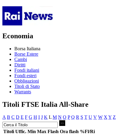
Economia
Borsa Italiana
Borse Estere
Cambi
Diritti
Fondi italiani
Fondi esteri
Obbligazioni
Titoli di Stato
Warrants
Titoli FTSE Italia All-Share
A
B
C
D
E
F
G
H
I
J
K
L
M
N
O
P
Q
R
S
T
U
V
W
X
Y
Z
Titoli
Uffic.
Min
Max
Flash
Ora flash
%Fl/Ri