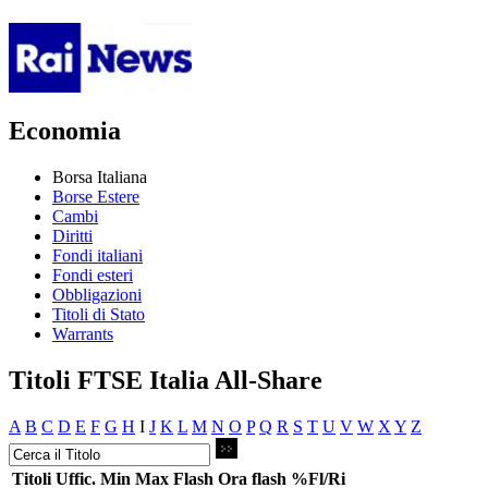
Economia
Borsa Italiana
Borse Estere
Cambi
Diritti
Fondi italiani
Fondi esteri
Obbligazioni
Titoli di Stato
Warrants
Titoli FTSE Italia All-Share
A
B
C
D
E
F
G
H
I
J
K
L
M
N
O
P
Q
R
S
T
U
V
W
X
Y
Z
Titoli
Uffic.
Min
Max
Flash
Ora flash
%Fl/Ri