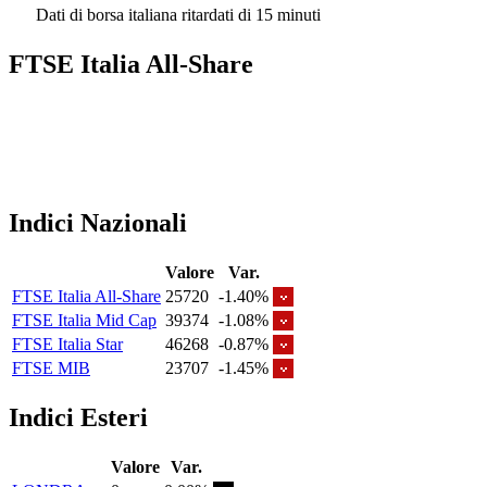
Dati di borsa italiana ritardati di 15 minuti
FTSE Italia All-Share
Indici Nazionali
Valore
Var.
FTSE Italia All-Share
25720
-1.40%
FTSE Italia Mid Cap
39374
-1.08%
FTSE Italia Star
46268
-0.87%
FTSE MIB
23707
-1.45%
Indici Esteri
Valore
Var.