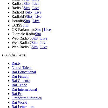
Radio 2
Sito
|
Live
Radio 3
Sito
|
Live
Radiofd4
Sito
|
Live
Radiofd5
Sito
|
Live
Isoradio
Sito
|
Live
CCISS
Sito
GR Parlamento
Sito
|
Live
Giornale Radio
Sito
Web Radio 6
Sito
|
Live
Web Radio 7
Sito
|
Live
Web Radio 8
Sito
|
Live
PORTALI WEB
Rai.tv
Nuovi Talenti
Rai Educational
Rai Fiction
Rai Cinema
Rai Teche
Rai International
Rai Eri
Orchestra Sinfonica
Rai World
Rai Letteratura