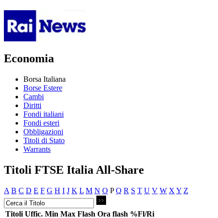
Economia
Borsa Italiana
Borse Estere
Cambi
Diritti
Fondi italiani
Fondi esteri
Obbligazioni
Titoli di Stato
Warrants
Titoli FTSE Italia All-Share
A
B
C
D
E
F
G
H
I
J
K
L
M
N
O
P
Q
R
S
T
U
V
W
X
Y
Z
Titoli
Uffic.
Min
Max
Flash
Ora flash
%Fl/Ri