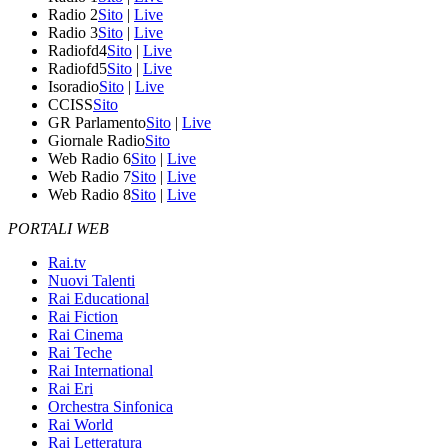
Radio 2
Sito
|
Live
Radio 3
Sito
|
Live
Radiofd4
Sito
|
Live
Radiofd5
Sito
|
Live
Isoradio
Sito
|
Live
CCISS
Sito
GR Parlamento
Sito
|
Live
Giornale Radio
Sito
Web Radio 6
Sito
|
Live
Web Radio 7
Sito
|
Live
Web Radio 8
Sito
|
Live
PORTALI WEB
Rai.tv
Nuovi Talenti
Rai Educational
Rai Fiction
Rai Cinema
Rai Teche
Rai International
Rai Eri
Orchestra Sinfonica
Rai World
Rai Letteratura