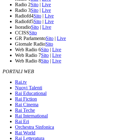
Radio 2
Sito
|
Live
Radio 3
Sito
|
Live
Radiofd4
Sito
|
Live
Radiofd5
Sito
|
Live
Isoradio
Sito
|
Live
CCISS
Sito
GR Parlamento
Sito
|
Live
Giornale Radio
Sito
Web Radio 6
Sito
|
Live
Web Radio 7
Sito
|
Live
Web Radio 8
Sito
|
Live
PORTALI WEB
Rai.tv
Nuovi Talenti
Rai Educational
Rai Fiction
Rai Cinema
Rai Teche
Rai International
Rai Eri
Orchestra Sinfonica
Rai World
Rai Letteratura