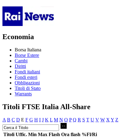
Economia
Borsa Italiana
Borse Estere
Cambi
Diritti
Fondi italiani
Fondi esteri
Obbligazioni
Titoli di Stato
Warrants
Titoli FTSE Italia All-Share
A
B
C
D
E
F
G
H
I
J
K
L
M
N
O
P
Q
R
S
T
U
V
W
X
Y
Z
Titoli
Uffic.
Min
Max
Flash
Ora flash
%Fl/Ri