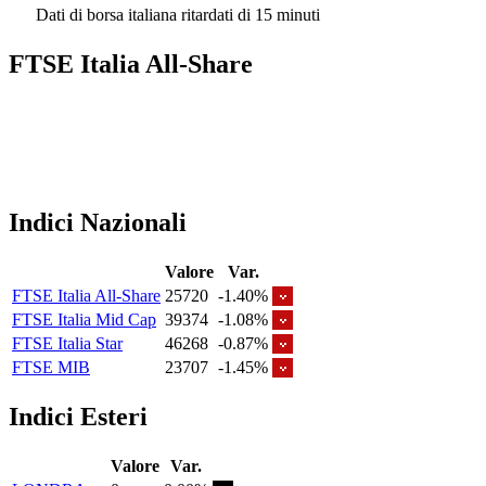
Dati di borsa italiana ritardati di 15 minuti
FTSE Italia All-Share
Indici Nazionali
Valore
Var.
FTSE Italia All-Share
25720
-1.40%
FTSE Italia Mid Cap
39374
-1.08%
FTSE Italia Star
46268
-0.87%
FTSE MIB
23707
-1.45%
Indici Esteri
Valore
Var.