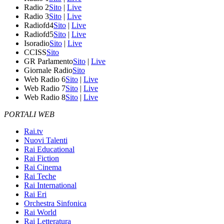
Radio 2
Sito
|
Live
Radio 3
Sito
|
Live
Radiofd4
Sito
|
Live
Radiofd5
Sito
|
Live
Isoradio
Sito
|
Live
CCISS
Sito
GR Parlamento
Sito
|
Live
Giornale Radio
Sito
Web Radio 6
Sito
|
Live
Web Radio 7
Sito
|
Live
Web Radio 8
Sito
|
Live
PORTALI WEB
Rai.tv
Nuovi Talenti
Rai Educational
Rai Fiction
Rai Cinema
Rai Teche
Rai International
Rai Eri
Orchestra Sinfonica
Rai World
Rai Letteratura