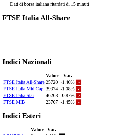
Dati di borsa italiana ritardati di 15 minuti
FTSE Italia All-Share
Indici Nazionali
Valore
Var.
FTSE Italia All-Share
25720
-1.40%
FTSE Italia Mid Cap
39374
-1.08%
FTSE Italia Star
46268
-0.87%
FTSE MIB
23707
-1.45%
Indici Esteri
Valore
Var.