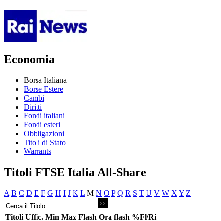
Economia
Borsa Italiana
Borse Estere
Cambi
Diritti
Fondi italiani
Fondi esteri
Obbligazioni
Titoli di Stato
Warrants
Titoli FTSE Italia All-Share
A
B
C
D
E
F
G
H
I
J
K
L
M
N
O
P
Q
R
S
T
U
V
W
X
Y
Z
Titoli
Uffic.
Min
Max
Flash
Ora flash
%Fl/Ri