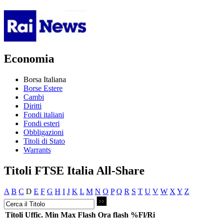
Economia
Borsa Italiana
Borse Estere
Cambi
Diritti
Fondi italiani
Fondi esteri
Obbligazioni
Titoli di Stato
Warrants
Titoli FTSE Italia All-Share
A
B
C
D
E
F
G
H
I
J
K
L
M
N
O
P
Q
R
S
T
U
V
W
X
Y
Z
Titoli
Uffic.
Min
Max
Flash
Ora flash
%Fl/Ri