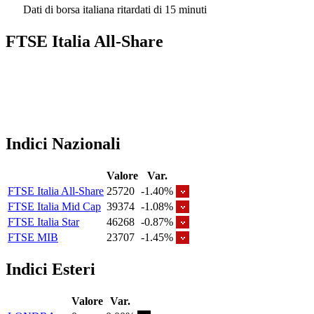
Dati di borsa italiana ritardati di 15 minuti
FTSE Italia All-Share
Indici Nazionali
Valore
Var.
FTSE Italia All-Share
25720
-1.40%
FTSE Italia Mid Cap
39374
-1.08%
FTSE Italia Star
46268
-0.87%
FTSE MIB
23707
-1.45%
Indici Esteri
Valore
Var.