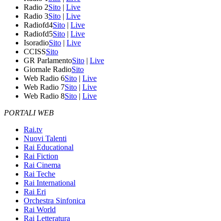
Radio 2
Sito
|
Live
Radio 3
Sito
|
Live
Radiofd4
Sito
|
Live
Radiofd5
Sito
|
Live
Isoradio
Sito
|
Live
CCISS
Sito
GR Parlamento
Sito
|
Live
Giornale Radio
Sito
Web Radio 6
Sito
|
Live
Web Radio 7
Sito
|
Live
Web Radio 8
Sito
|
Live
PORTALI WEB
Rai.tv
Nuovi Talenti
Rai Educational
Rai Fiction
Rai Cinema
Rai Teche
Rai International
Rai Eri
Orchestra Sinfonica
Rai World
Rai Letteratura