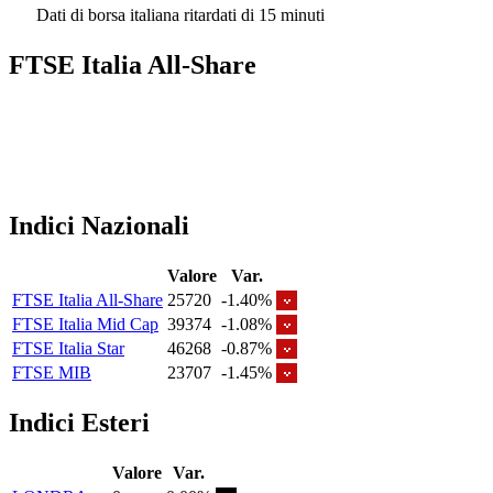
Dati di borsa italiana ritardati di 15 minuti
FTSE Italia All-Share
Indici Nazionali
Valore
Var.
FTSE Italia All-Share
25720
-1.40%
FTSE Italia Mid Cap
39374
-1.08%
FTSE Italia Star
46268
-0.87%
FTSE MIB
23707
-1.45%
Indici Esteri
Valore
Var.