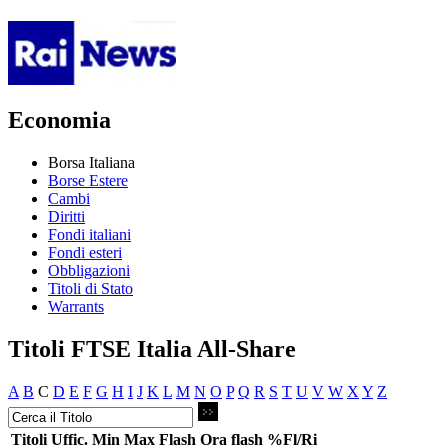
Economia
Borsa Italiana
Borse Estere
Cambi
Diritti
Fondi italiani
Fondi esteri
Obbligazioni
Titoli di Stato
Warrants
Titoli FTSE Italia All-Share
A
B
C
D
E
F
G
H
I
J
K
L
M
N
O
P
Q
R
S
T
U
V
W
X
Y
Z
Titoli
Uffic.
Min
Max
Flash
Ora flash
%Fl/Ri