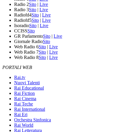
Radio 2
Sito
|
Live
Radio 3
Sito
|
Live
Radiofd4
Sito
|
Live
Radiofd5
Sito
|
Live
Isoradio
Sito
|
Live
CCISS
Sito
GR Parlamento
Sito
|
Live
Giornale Radio
Sito
Web Radio 6
Sito
|
Live
Web Radio 7
Sito
|
Live
Web Radio 8
Sito
|
Live
PORTALI WEB
Rai.tv
Nuovi Talenti
Rai Educational
Rai Fiction
Rai Cinema
Rai Teche
Rai International
Rai Eri
Orchestra Sinfonica
Rai World
Rai Letteratura