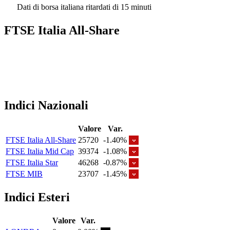
Dati di borsa italiana ritardati di 15 minuti
FTSE Italia All-Share
Indici Nazionali
Valore
Var.
FTSE Italia All-Share
25720
-1.40%
FTSE Italia Mid Cap
39374
-1.08%
FTSE Italia Star
46268
-0.87%
FTSE MIB
23707
-1.45%
Indici Esteri
Valore
Var.