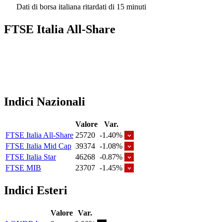
Dati di borsa italiana ritardati di 15 minuti
FTSE Italia All-Share
Indici Nazionali
Valore
Var.
FTSE Italia All-Share
25720
-1.40%
FTSE Italia Mid Cap
39374
-1.08%
FTSE Italia Star
46268
-0.87%
FTSE MIB
23707
-1.45%
Indici Esteri
Valore
Var.