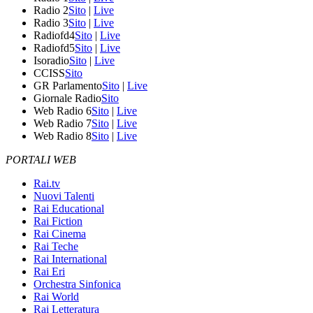
Radio 2
Sito
|
Live
Radio 3
Sito
|
Live
Radiofd4
Sito
|
Live
Radiofd5
Sito
|
Live
Isoradio
Sito
|
Live
CCISS
Sito
GR Parlamento
Sito
|
Live
Giornale Radio
Sito
Web Radio 6
Sito
|
Live
Web Radio 7
Sito
|
Live
Web Radio 8
Sito
|
Live
PORTALI WEB
Rai.tv
Nuovi Talenti
Rai Educational
Rai Fiction
Rai Cinema
Rai Teche
Rai International
Rai Eri
Orchestra Sinfonica
Rai World
Rai Letteratura