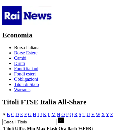
Economia
Borsa Italiana
Borse Estere
Cambi
Diritti
Fondi italiani
Fondi esteri
Obbligazioni
Titoli di Stato
Warrants
Titoli FTSE Italia All-Share
A
B
C
D
E
F
G
H
I
J
K
L
M
N
O
P
Q
R
S
T
U
V
W
X
Y
Z
Titoli
Uffic.
Min
Max
Flash
Ora flash
%Fl/Ri