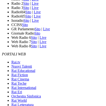
Radio 2
Sito
|
Live
Radio 3
Sito
|
Live
Radiofd4
Sito
|
Live
Radiofd5
Sito
|
Live
Isoradio
Sito
|
Live
CCISS
Sito
GR Parlamento
Sito
|
Live
Giornale Radio
Sito
Web Radio 6
Sito
|
Live
Web Radio 7
Sito
|
Live
Web Radio 8
Sito
|
Live
PORTALI WEB
Rai.tv
Nuovi Talenti
Rai Educational
Rai Fiction
Rai Cinema
Rai Teche
Rai International
Rai Eri
Orchestra Sinfonica
Rai World
Rai Letteratura