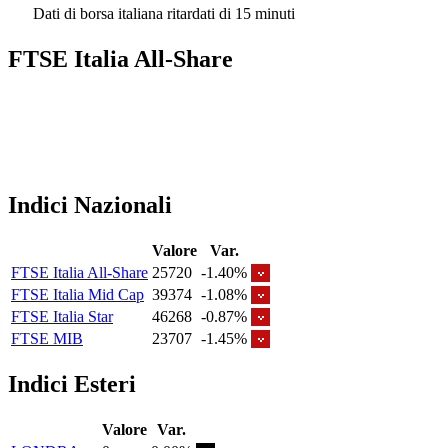
Dati di borsa italiana ritardati di 15 minuti
FTSE Italia All-Share
Indici Nazionali
Valore
Var.
FTSE Italia All-Share
25720
-1.40%
FTSE Italia Mid Cap
39374
-1.08%
FTSE Italia Star
46268
-0.87%
FTSE MIB
23707
-1.45%
Indici Esteri
Valore
Var.