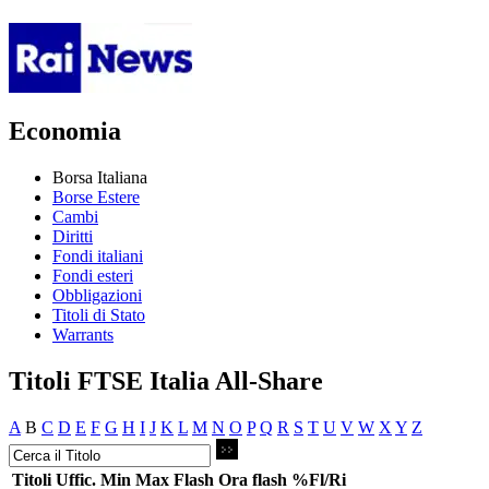
Economia
Borsa Italiana
Borse Estere
Cambi
Diritti
Fondi italiani
Fondi esteri
Obbligazioni
Titoli di Stato
Warrants
Titoli FTSE Italia All-Share
A
B
C
D
E
F
G
H
I
J
K
L
M
N
O
P
Q
R
S
T
U
V
W
X
Y
Z
Titoli
Uffic.
Min
Max
Flash
Ora flash
%Fl/Ri