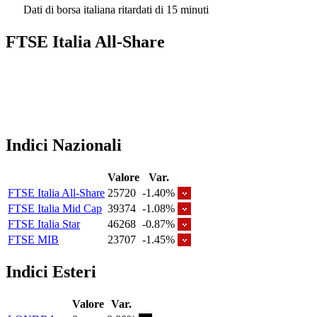
Dati di borsa italiana ritardati di 15 minuti
FTSE Italia All-Share
Indici Nazionali
Valore
Var.
FTSE Italia All-Share
25720
-1.40%
FTSE Italia Mid Cap
39374
-1.08%
FTSE Italia Star
46268
-0.87%
FTSE MIB
23707
-1.45%
Indici Esteri
Valore
Var.