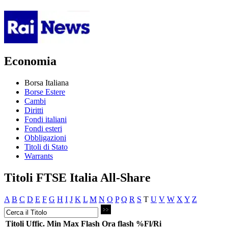
Economia
Borsa Italiana
Borse Estere
Cambi
Diritti
Fondi italiani
Fondi esteri
Obbligazioni
Titoli di Stato
Warrants
Titoli FTSE Italia All-Share
A
B
C
D
E
F
G
H
I
J
K
L
M
N
O
P
Q
R
S
T
U
V
W
X
Y
Z
Titoli
Uffic.
Min
Max
Flash
Ora flash
%Fl/Ri