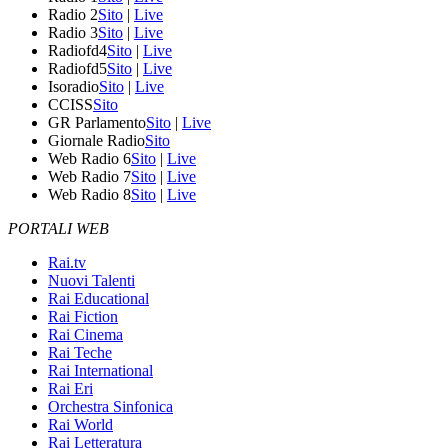
Radio 2
Sito
|
Live
Radio 3
Sito
|
Live
Radiofd4
Sito
|
Live
Radiofd5
Sito
|
Live
Isoradio
Sito
|
Live
CCISS
Sito
GR Parlamento
Sito
|
Live
Giornale Radio
Sito
Web Radio 6
Sito
|
Live
Web Radio 7
Sito
|
Live
Web Radio 8
Sito
|
Live
PORTALI WEB
Rai.tv
Nuovi Talenti
Rai Educational
Rai Fiction
Rai Cinema
Rai Teche
Rai International
Rai Eri
Orchestra Sinfonica
Rai World
Rai Letteratura