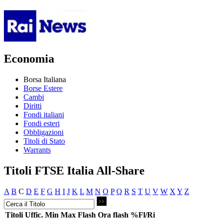
Economia
Borsa Italiana
Borse Estere
Cambi
Diritti
Fondi italiani
Fondi esteri
Obbligazioni
Titoli di Stato
Warrants
Titoli FTSE Italia All-Share
A
B
C
D
E
F
G
H
I
J
K
L
M
N
O
P
Q
R
S
T
U
V
W
X
Y
Z
Titoli
Uffic.
Min
Max
Flash
Ora flash
%Fl/Ri