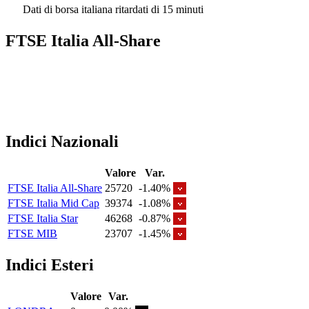
Dati di borsa italiana ritardati di 15 minuti
FTSE Italia All-Share
Indici Nazionali
Valore
Var.
FTSE Italia All-Share
25720
-1.40%
FTSE Italia Mid Cap
39374
-1.08%
FTSE Italia Star
46268
-0.87%
FTSE MIB
23707
-1.45%
Indici Esteri
Valore
Var.