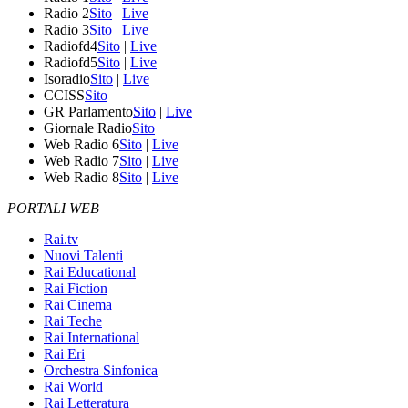
Radio 2
Sito
|
Live
Radio 3
Sito
|
Live
Radiofd4
Sito
|
Live
Radiofd5
Sito
|
Live
Isoradio
Sito
|
Live
CCISS
Sito
GR Parlamento
Sito
|
Live
Giornale Radio
Sito
Web Radio 6
Sito
|
Live
Web Radio 7
Sito
|
Live
Web Radio 8
Sito
|
Live
PORTALI WEB
Rai.tv
Nuovi Talenti
Rai Educational
Rai Fiction
Rai Cinema
Rai Teche
Rai International
Rai Eri
Orchestra Sinfonica
Rai World
Rai Letteratura