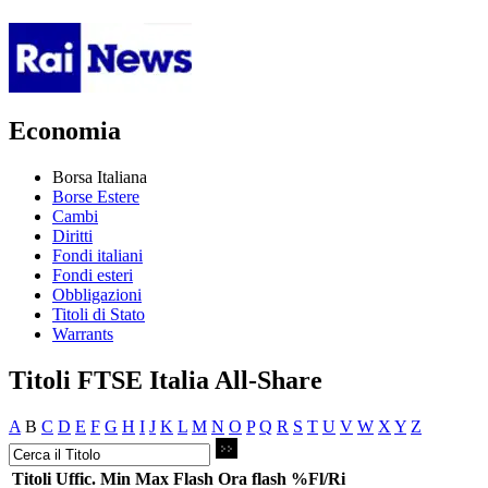
Economia
Borsa Italiana
Borse Estere
Cambi
Diritti
Fondi italiani
Fondi esteri
Obbligazioni
Titoli di Stato
Warrants
Titoli FTSE Italia All-Share
A
B
C
D
E
F
G
H
I
J
K
L
M
N
O
P
Q
R
S
T
U
V
W
X
Y
Z
Titoli
Uffic.
Min
Max
Flash
Ora flash
%Fl/Ri