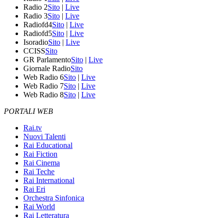
Radio 2
Sito
|
Live
Radio 3
Sito
|
Live
Radiofd4
Sito
|
Live
Radiofd5
Sito
|
Live
Isoradio
Sito
|
Live
CCISS
Sito
GR Parlamento
Sito
|
Live
Giornale Radio
Sito
Web Radio 6
Sito
|
Live
Web Radio 7
Sito
|
Live
Web Radio 8
Sito
|
Live
PORTALI WEB
Rai.tv
Nuovi Talenti
Rai Educational
Rai Fiction
Rai Cinema
Rai Teche
Rai International
Rai Eri
Orchestra Sinfonica
Rai World
Rai Letteratura