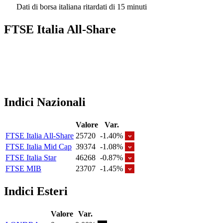
Dati di borsa italiana ritardati di 15 minuti
FTSE Italia All-Share
Indici Nazionali
Valore
Var.
FTSE Italia All-Share
25720
-1.40%
FTSE Italia Mid Cap
39374
-1.08%
FTSE Italia Star
46268
-0.87%
FTSE MIB
23707
-1.45%
Indici Esteri
Valore
Var.