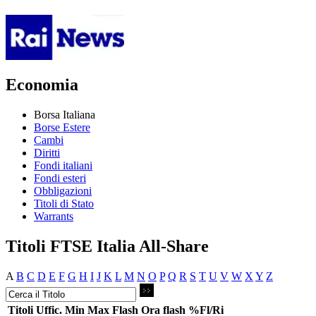
Economia
Borsa Italiana
Borse Estere
Cambi
Diritti
Fondi italiani
Fondi esteri
Obbligazioni
Titoli di Stato
Warrants
Titoli FTSE Italia All-Share
A
B
C
D
E
F
G
H
I
J
K
L
M
N
O
P
Q
R
S
T
U
V
W
X
Y
Z
Titoli
Uffic.
Min
Max
Flash
Ora flash
%Fl/Ri