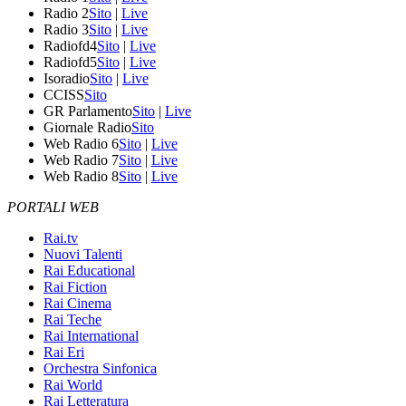
Radio 2
Sito
|
Live
Radio 3
Sito
|
Live
Radiofd4
Sito
|
Live
Radiofd5
Sito
|
Live
Isoradio
Sito
|
Live
CCISS
Sito
GR Parlamento
Sito
|
Live
Giornale Radio
Sito
Web Radio 6
Sito
|
Live
Web Radio 7
Sito
|
Live
Web Radio 8
Sito
|
Live
PORTALI WEB
Rai.tv
Nuovi Talenti
Rai Educational
Rai Fiction
Rai Cinema
Rai Teche
Rai International
Rai Eri
Orchestra Sinfonica
Rai World
Rai Letteratura