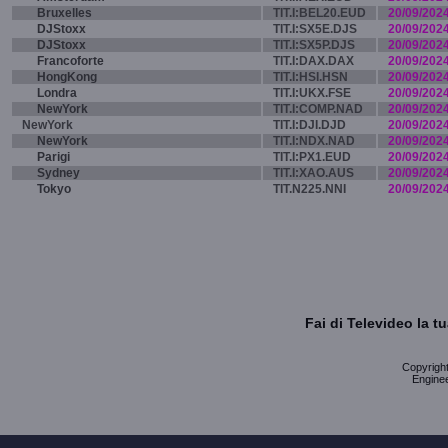
Bruxelles
TIT.I:BEL20.EUD
20/09/202
DJStoxx
TIT.I:SX5E.DJS
20/09/202
DJStoxx
TIT.I:SX5P.DJS
20/09/202
Francoforte
TIT.I:DAX.DAX
20/09/202
HongKong
TIT.I:HSI.HSN
20/09/202
Londra
TIT.I:UKX.FSE
20/09/202
NewYork
TIT.I:COMP.NAD
20/09/202
NewYork
TIT.I:DJI.DJD
20/09/202
NewYork
TIT.I:NDX.NAD
20/09/202
Parigi
TIT.I:PX1.EUD
20/09/202
Sydney
TIT.I:XAO.AUS
20/09/202
Tokyo
TIT.N225.NNI
20/09/202
Fai di Televideo la 
Copyright 
Enginee