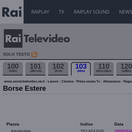
RAIPLAY
TV
RAIPLAY SOUND
NEW
SOLO TESTO
100
101
102
103
110
120
indice
ultim'ora
24 ore
prima
primo piano
politica
www.servizitelevideo.rai.it
Lavoro
Cinema
Prima serata Tv
Almanacco
Raga
Borse Estere
Piazza
Indice
Data
Amsterdam
TIT.I:AEX.EUD
20/09/202