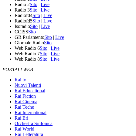
Radio 2
Sito
|
Live
Radio 3
Sito
|
Live
Radiofd4
Sito
|
Live
Radiofd5
Sito
|
Live
Isoradio
Sito
|
Live
CCISS
Sito
GR Parlamento
Sito
|
Live
Giornale Radio
Sito
Web Radio 6
Sito
|
Live
Web Radio 7
Sito
|
Live
Web Radio 8
Sito
|
Live
PORTALI WEB
Rai.tv
Nuovi Talenti
Rai Educational
Rai Fiction
Rai Cinema
Rai Teche
Rai International
Rai Eri
Orchestra Sinfonica
Rai World
Rai Letteratura