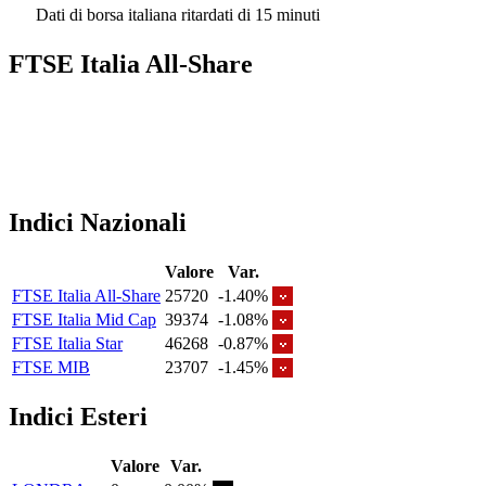
Dati di borsa italiana ritardati di 15 minuti
FTSE Italia All-Share
Indici Nazionali
Valore
Var.
FTSE Italia All-Share
25720
-1.40%
FTSE Italia Mid Cap
39374
-1.08%
FTSE Italia Star
46268
-0.87%
FTSE MIB
23707
-1.45%
Indici Esteri
Valore
Var.