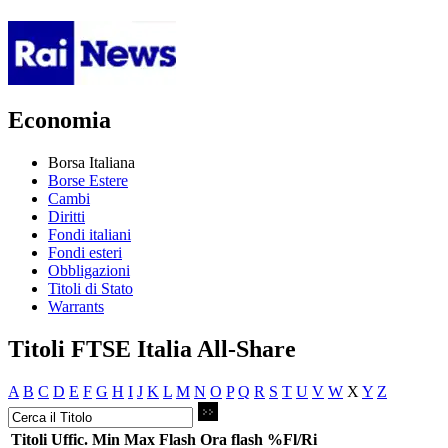
Economia
Borsa Italiana
Borse Estere
Cambi
Diritti
Fondi italiani
Fondi esteri
Obbligazioni
Titoli di Stato
Warrants
Titoli FTSE Italia All-Share
A
B
C
D
E
F
G
H
I
J
K
L
M
N
O
P
Q
R
S
T
U
V
W
X
Y
Z
Titoli
Uffic.
Min
Max
Flash
Ora flash
%Fl/Ri