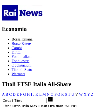
Economia
Borsa Italiana
Borse Estere
Cambi
Diritti
Fondi italiani
Fondi esteri
Obbligazioni
Titoli di Stato
Warrants
Titoli FTSE Italia All-Share
A
B
C
D
E
F
G
H
I
J
K
L
M
N
O
P
Q
R
S
T
U
V
W
X
Y
Z
Titoli
Uffic.
Min
Max
Flash
Ora flash
%Fl/Ri