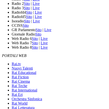
Radio 2
Sito
|
Live
Radio 3
Sito
|
Live
Radiofd4
Sito
|
Live
Radiofd5
Sito
|
Live
Isoradio
Sito
|
Live
CCISS
Sito
GR Parlamento
Sito
|
Live
Giornale Radio
Sito
Web Radio 6
Sito
|
Live
Web Radio 7
Sito
|
Live
Web Radio 8
Sito
|
Live
PORTALI WEB
Rai.tv
Nuovi Talenti
Rai Educational
Rai Fiction
Rai Cinema
Rai Teche
Rai International
Rai Eri
Orchestra Sinfonica
Rai World
Rai Letteratura