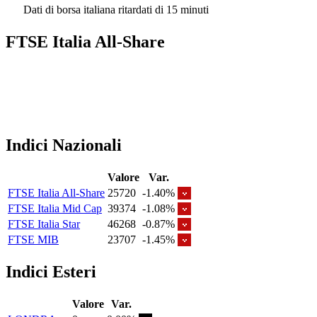
Dati di borsa italiana ritardati di 15 minuti
FTSE Italia All-Share
Indici Nazionali
Valore
Var.
FTSE Italia All-Share
25720
-1.40%
FTSE Italia Mid Cap
39374
-1.08%
FTSE Italia Star
46268
-0.87%
FTSE MIB
23707
-1.45%
Indici Esteri
Valore
Var.