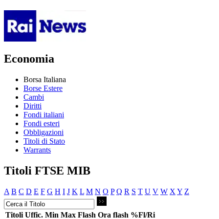
Economia
Borsa Italiana
Borse Estere
Cambi
Diritti
Fondi italiani
Fondi esteri
Obbligazioni
Titoli di Stato
Warrants
Titoli FTSE MIB
A
B
C
D
E
F
G
H
I
J
K
L
M
N
O
P
Q
R
S
T
U
V
W
X
Y
Z
Titoli
Uffic.
Min
Max
Flash
Ora flash
%Fl/Ri