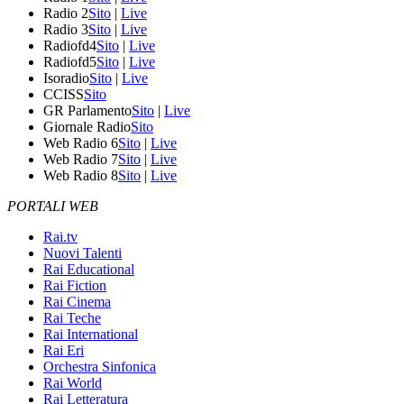
Radio 2
Sito
|
Live
Radio 3
Sito
|
Live
Radiofd4
Sito
|
Live
Radiofd5
Sito
|
Live
Isoradio
Sito
|
Live
CCISS
Sito
GR Parlamento
Sito
|
Live
Giornale Radio
Sito
Web Radio 6
Sito
|
Live
Web Radio 7
Sito
|
Live
Web Radio 8
Sito
|
Live
PORTALI WEB
Rai.tv
Nuovi Talenti
Rai Educational
Rai Fiction
Rai Cinema
Rai Teche
Rai International
Rai Eri
Orchestra Sinfonica
Rai World
Rai Letteratura