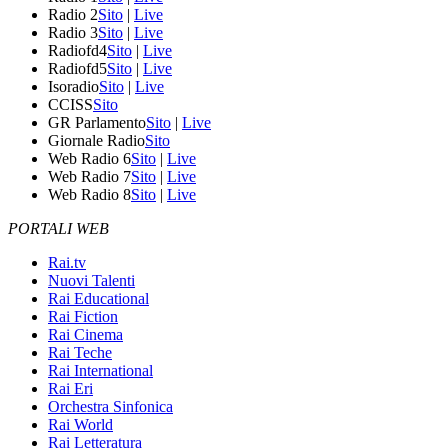
Radio 2
Sito
|
Live
Radio 3
Sito
|
Live
Radiofd4
Sito
|
Live
Radiofd5
Sito
|
Live
Isoradio
Sito
|
Live
CCISS
Sito
GR Parlamento
Sito
|
Live
Giornale Radio
Sito
Web Radio 6
Sito
|
Live
Web Radio 7
Sito
|
Live
Web Radio 8
Sito
|
Live
PORTALI WEB
Rai.tv
Nuovi Talenti
Rai Educational
Rai Fiction
Rai Cinema
Rai Teche
Rai International
Rai Eri
Orchestra Sinfonica
Rai World
Rai Letteratura