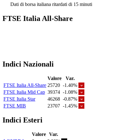
Dati di borsa italiana ritardati di 15 minuti
FTSE Italia All-Share
Indici Nazionali
Valore
Var.
FTSE Italia All-Share
25720
-1.40%
FTSE Italia Mid Cap
39374
-1.08%
FTSE Italia Star
46268
-0.87%
FTSE MIB
23707
-1.45%
Indici Esteri
Valore
Var.