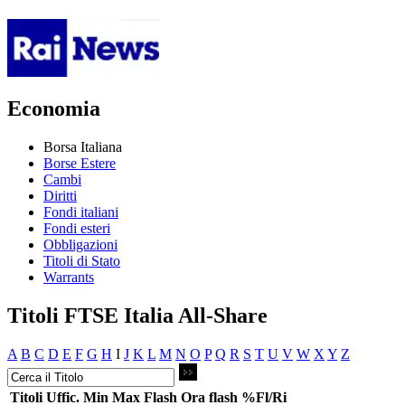
Economia
Borsa Italiana
Borse Estere
Cambi
Diritti
Fondi italiani
Fondi esteri
Obbligazioni
Titoli di Stato
Warrants
Titoli FTSE Italia All-Share
A
B
C
D
E
F
G
H
I
J
K
L
M
N
O
P
Q
R
S
T
U
V
W
X
Y
Z
Titoli
Uffic.
Min
Max
Flash
Ora flash
%Fl/Ri