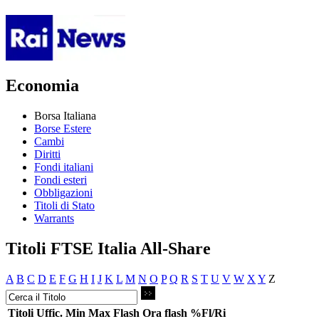
Economia
Borsa Italiana
Borse Estere
Cambi
Diritti
Fondi italiani
Fondi esteri
Obbligazioni
Titoli di Stato
Warrants
Titoli FTSE Italia All-Share
A
B
C
D
E
F
G
H
I
J
K
L
M
N
O
P
Q
R
S
T
U
V
W
X
Y
Z
Titoli
Uffic.
Min
Max
Flash
Ora flash
%Fl/Ri