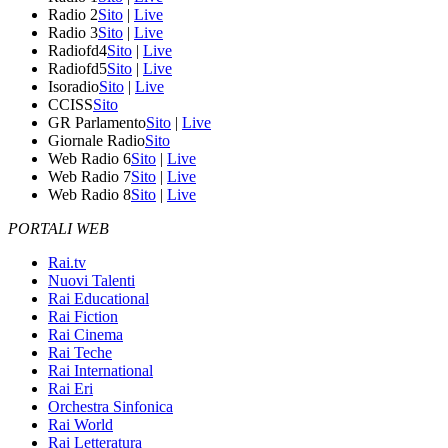
Radio 2
Sito
|
Live
Radio 3
Sito
|
Live
Radiofd4
Sito
|
Live
Radiofd5
Sito
|
Live
Isoradio
Sito
|
Live
CCISS
Sito
GR Parlamento
Sito
|
Live
Giornale Radio
Sito
Web Radio 6
Sito
|
Live
Web Radio 7
Sito
|
Live
Web Radio 8
Sito
|
Live
PORTALI WEB
Rai.tv
Nuovi Talenti
Rai Educational
Rai Fiction
Rai Cinema
Rai Teche
Rai International
Rai Eri
Orchestra Sinfonica
Rai World
Rai Letteratura