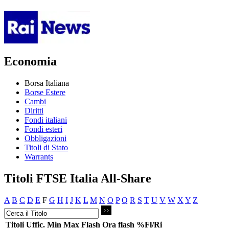
Economia
Borsa Italiana
Borse Estere
Cambi
Diritti
Fondi italiani
Fondi esteri
Obbligazioni
Titoli di Stato
Warrants
Titoli FTSE Italia All-Share
A
B
C
D
E
F
G
H
I
J
K
L
M
N
O
P
Q
R
S
T
U
V
W
X
Y
Z
Titoli
Uffic.
Min
Max
Flash
Ora flash
%Fl/Ri