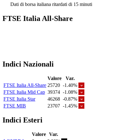
Dati di borsa italiana ritardati di 15 minuti
FTSE Italia All-Share
Indici Nazionali
Valore
Var.
FTSE Italia All-Share
25720
-1.40%
FTSE Italia Mid Cap
39374
-1.08%
FTSE Italia Star
46268
-0.87%
FTSE MIB
23707
-1.45%
Indici Esteri
Valore
Var.