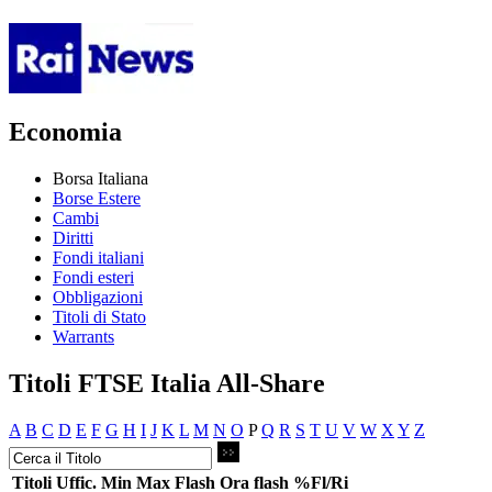
Economia
Borsa Italiana
Borse Estere
Cambi
Diritti
Fondi italiani
Fondi esteri
Obbligazioni
Titoli di Stato
Warrants
Titoli FTSE Italia All-Share
A
B
C
D
E
F
G
H
I
J
K
L
M
N
O
P
Q
R
S
T
U
V
W
X
Y
Z
Titoli
Uffic.
Min
Max
Flash
Ora flash
%Fl/Ri