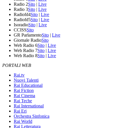
Radio 2
Sito
|
Live
Radio 3
Sito
|
Live
Radiofd4
Sito
|
Live
Radiofd5
Sito
|
Live
Isoradio
Sito
|
Live
CCISS
Sito
GR Parlamento
Sito
|
Live
Giornale Radio
Sito
Web Radio 6
Sito
|
Live
Web Radio 7
Sito
|
Live
Web Radio 8
Sito
|
Live
PORTALI WEB
Rai.tv
Nuovi Talenti
Rai Educational
Rai Fiction
Rai Cinema
Rai Teche
Rai International
Rai Eri
Orchestra Sinfonica
Rai World
Rai Letteratura